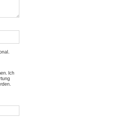
onal.
en. Ich
rtung
rden.