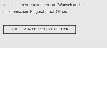
technischen Ausstattungen - auf Wunsch auch mit
elektronischem Fingerabdruck-Öffner.
INOTHERM HAUSTÜREN KONFIGURATOR
BERATUNG ZU BAFA-ZUSCHÜSSEN
& STEUERVORTEILEN
Wer seine Haustür durch ein modernes, energieeffizientes
Modell ersetzt, kann staatliche Förderung in Anspruch
nehmen - entweder als
BAFA-Zuschuss in Höhe von
15 %
oder in Form eines
Steuervorteils von bis zu 20 %
.